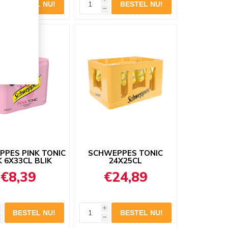
h
PES PINK TONIC
SCHWEPPES TONIC
K 6X33CL BLIK
24X25CL
€8,39
€24,89
i
h