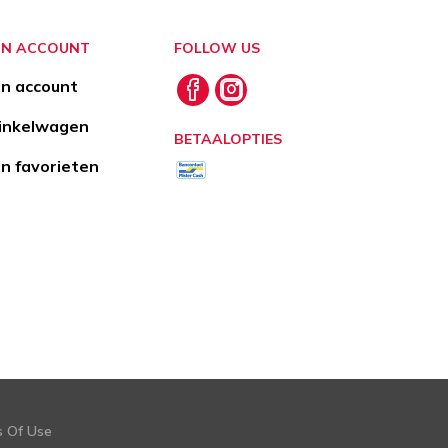
JN ACCOUNT
FOLLOW US
jn account
nkelwagen
BETAALOPTIES
jn favorieten
s Of Use