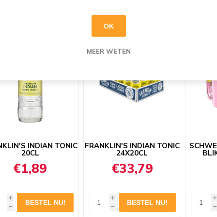
h
h
h
OK
MEER WETEN
KLIN'S INDIAN TONIC
FRANKLIN'S INDIAN TONIC
SCHWEP
20CL
24X20CL
BLI
€1,89
€33,79
i
i
i
h
h
h