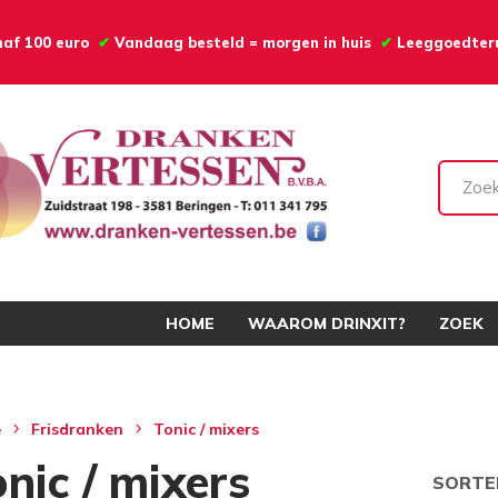
anaf 100 euro
✔
Vandaag besteld = morgen in huis
✔
Leeggoedte
HOME
WAAROM DRINXIT?
ZOEK
e
Frisdranken
Tonic / mixers
nic / mixers
SORTE