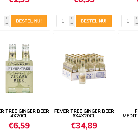
i
i
i
h
h
h
ER TREE GINGER BEER
FEVER TREE GINGER BEER
F
4X20CL
6X4X20CL
MEDIT
€6,59
€34,89