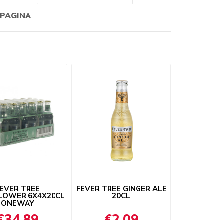
 PAGINA
EVER TREE
FEVER TREE GINGER ALE
LOWER 6X4X20CL
20CL
ONEWAY
€34,89
€2,09