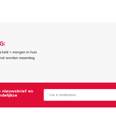
G:
steld = morgen in huis
kend worden maandag
de nieuwsbrief en
delijkse
Aanmelden
Opzeggen