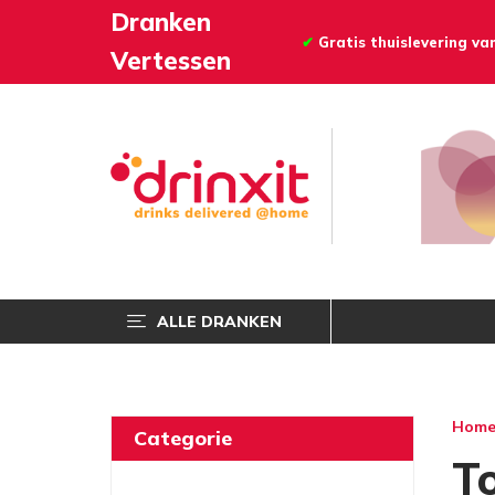
Dranken
✔
Gratis thuislevering v
Vertessen
ALLE DRANKEN
Hom
Categorie
To