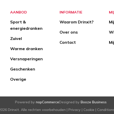
AANBOD
INFORMATIE
MI
Sport &
Waarom Drinxit?
Mi
energiedranken
Over ons
Wi
Zuivel
Contact
Mi
Warme dranken
Versnaperingen
Geschenken
Overige
Powered by
nopCommerce
Designed by
Booze Business
026 Drinxit. Alle rechten voorbehouden |
Privacy
|
Cookie
|
Condition