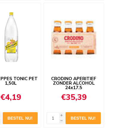
PPES TONIC PET
CRODINO APERITIEF
1,50L
ZONDER ALCOHOL
24x17.5
€4,19
€35,39
i
h