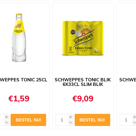
WEPPES TONIC 25CL
SCHWEPPES TONIC BLIK
SCHWE
6X33CL SLIM BLIK
€1,59
€9,09
i
i
i
h
h
h