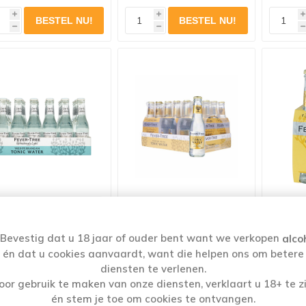
i
i
i
h
h
h
FEVER TREE
FEVER TREE TONIC
FEV
MEDITERRANEAN
WATER 24X20CL
WA
Bevestig dat u 18 jaar of ouder bent want we verkopen
alco
6X4X20CL
én dat u cookies aanvaardt, want die helpen ons om betere
€34,89
€34,89
diensten te verlenen.
oor gebruik te maken van onze diensten, verklaart u 18+ te zi
én stem je toe om cookies te ontvangen.
i
i
i