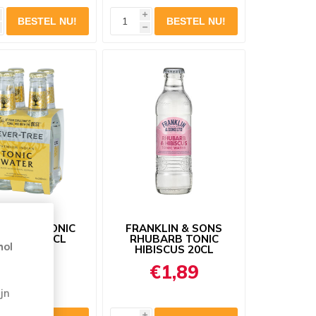
i
h
ER TREE TONIC
FRANKLIN & SONS
TER 4X20CL
RHUBARB TONIC
hol
HIBISCUS 20CL
€6,59
€1,89
jn
i