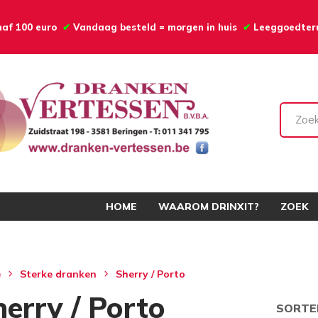
anaf 100 euro
✔
Vandaag besteld = morgen in huis
✔
Leeggoedte
HOME
WAAROM DRINXIT?
ZOEK
e
Sterke dranken
Sherry / Porto
erry / Porto
SORTE