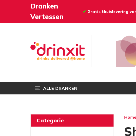
Dranken
✔
Gratis thuislevering v
Vertessen
ALLE DRANKEN
Hom
Categorie
Sh