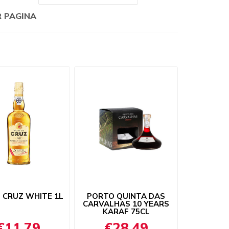
R PAGINA
 CRUZ WHITE 1L
PORTO QUINTA DAS
CARVALHAS 10 YEARS
KARAF 75CL
€11,79
€28,49