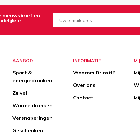
de nieuwsbrief en
delijkse
Aanmelden
Opzeggen
AANBOD
INFORMATIE
MI
Sport &
Waarom Drinxit?
Mi
energiedranken
Over ons
Wi
Zuivel
Contact
Mi
Warme dranken
Versnaperingen
Geschenken