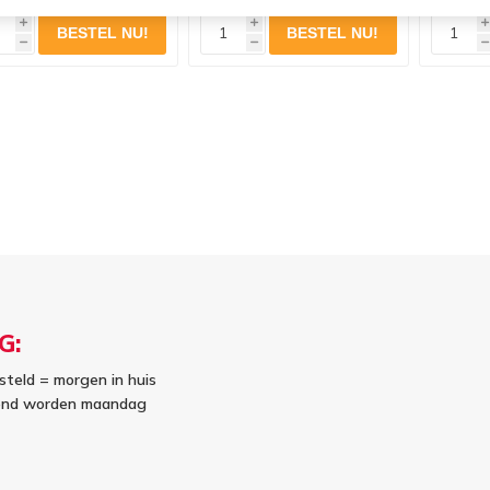
i
i
i
h
h
h
G:
steld = morgen in huis
kend worden maandag