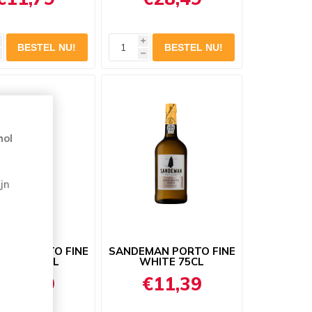
i
h
hol
jn
MAN PORTO FINE
SANDEMAN PORTO FINE
AWNY 75CL
WHITE 75CL
€11,69
€11,39