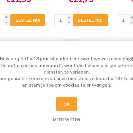
i
i
i
h
h
h
Bevestig dat u 18 jaar of ouder bent want we verkopen
alco
én dat u cookies aanvaardt, want die helpen ons om betere
diensten te verlenen.
oor gebruik te maken van onze diensten, verklaart u 18+ te zi
én stem je toe om cookies te ontvangen.
OK
AL OPORTO 20YEARS
ROYAL OPORTO ROSE
SANDE
75CL
75CL
T
€36,09
€14,69
MEER WETEN