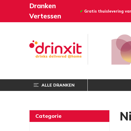
Dranken
✔
Gratis thuislevering v
Vertessen
ALLE DRANKEN
N
Categorie