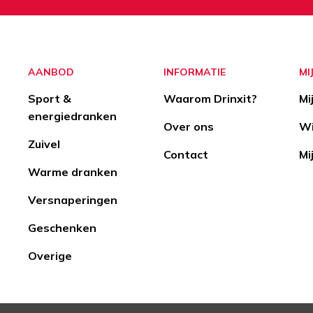
Aanmelden
Opzeggen
AANBOD
INFORMATIE
MI
Sport &
Waarom Drinxit?
Mi
energiedranken
Over ons
Wi
Zuivel
Contact
Mi
Warme dranken
Versnaperingen
Geschenken
Overige