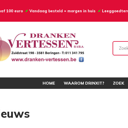
anaf 100 euro
✔
Vandaag besteld = morgen in huis
✔
Leeggoedte
HOME
WAAROM DRINXIT?
ZOEK
ieuws