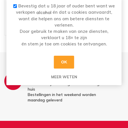
Bevestig dat u 18 jaar of ouder bent want we
verkopen
én dat u cookies aanvaardt,
alcohol
want die helpen ons om betere diensten te
LA CHOUETTE DE BEAU
MARAIS 75CL
verlenen.
€27,59
Door gebruik te maken van onze diensten,
verklaart u 18+ te zijn
én stem je toe om cookies te ontvangen.
OK
THUISLEVERING:
MEER WETEN
Ma t.e.m. Vrij: Vandaag besteld = morgen in
huis
Bestellingen in het weekend worden
maandag geleverd