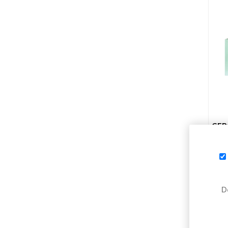
GER
D