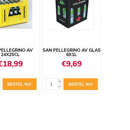
PELLEGRINO AV
SAN PELLEGRINO AV GLAS
24X25CL
6X1L
€18,99
€9,69
i
h