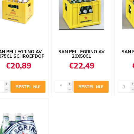
AN PELLEGRINO AV
SAN PELLEGRINO AV
SAN 
X75CL SCHROEFDOP
20X50CL
€20,89
€22,49
i
i
i
h
h
h