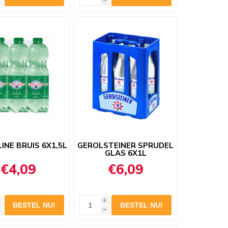
h
INE BRUIS 6X1,5L
GEROLSTEINER SPRUDEL
GLAS 6X1L
€4,09
€6,09
i
h