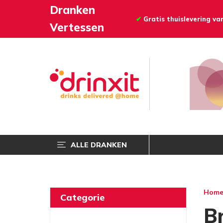
Dranken
✔
Gratis thuislevering v
Vertessen
ALLE DRANKEN
Hom
Categorie
B