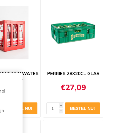
 MINERAALWATER
PERRIER 28X20CL GLAS
BRUIS 6X1L
€3,29
€27,09
hol
i
jn
h