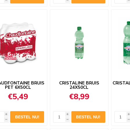
h
h
h
AUDFONTAINE BRUIS
CRISTALINE BRUIS
CRISTAL
PET 6X50CL
24X50CL
€5,49
€8,99
i
i
i
h
h
h