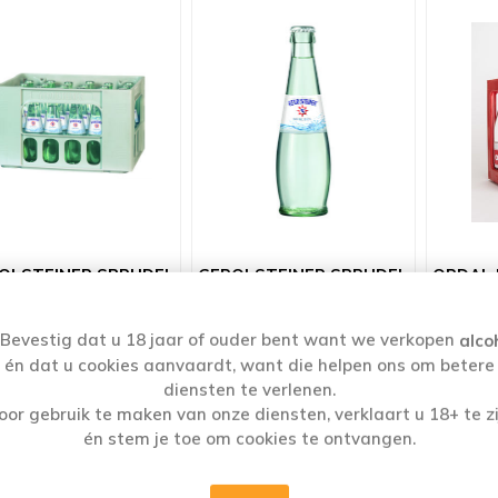
OLSTEINER SPRUDEL
GEROLSTEINER SPRUDEL
ORDAL
GLAS AV 24X25CL
GLAS AV 25CL
€13,49
€13,49
Bevestig dat u 18 jaar of ouder bent want we verkopen
alco
én dat u cookies aanvaardt, want die helpen ons om betere
diensten te verlenen.
i
i
i
oor gebruik te maken van onze diensten, verklaart u 18+ te zi
h
h
h
én stem je toe om cookies te ontvangen.