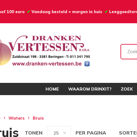
anaf 100 euro
✔
Vandaag besteld = morgen in huis
✔
Leeggoedte
HOME
WAAROM DRINXIT?
ZOEK
e
Waters
Bruis
ruis
TONEN
PER PAGINA
SORTE