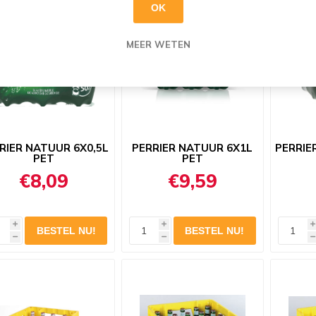
OK
MEER WETEN
RIER NATUUR 6X0,5L
PERRIER NATUUR 6X1L
PERRIER
PET
PET
€8,09
€9,59
i
i
i
h
h
h