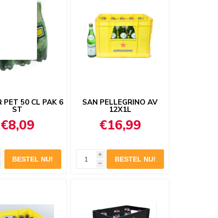
 PET 50 CL PAK 6
SAN PELLEGRINO AV
ST
12X1L
€8,09
€16,99
i
h