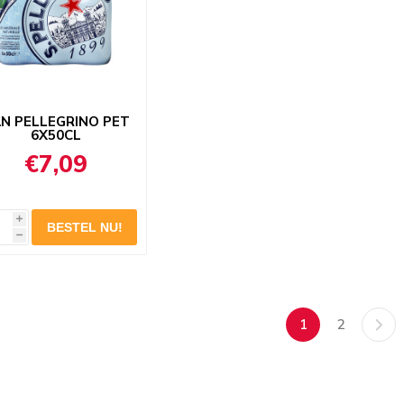
N PELLEGRINO PET
6X50CL
€7,09
i
h
1
2