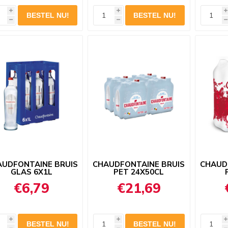
i
i
i
h
h
h
AUDFONTAINE BRUIS
CHAUDFONTAINE BRUIS
CHAUD
GLAS 6X1L
PET 24X50CL
€6,79
€21,69
i
i
i