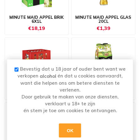
MINUTE MAID APPEL BRIK
MINUTE MAID APPEL GLAS
6X1L
20CL
€18,19
€1,39
Bevestig dat u 18 jaar of ouder bent want we
verkopen
én dat u cookies aanvaardt,
alcohol
MINUTE MAID APPEL GLAS
MINUTE MAID APPEL PET
want die helpen ons om betere diensten te
24X20CL
4X33CL
verlenen.
€20,19
€6,89
Door gebruik te maken van onze diensten,
verklaart u 18+ te zijn
én stem je toe om cookies te ontvangen.
OK