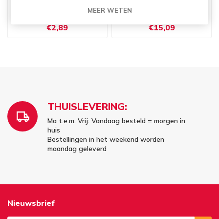
MEER WETEN
WELDENHOF APPELSAP
WELDENHOF APPELSAP
HELDER AV 1L
HELDER AV 6X1L
€2,89
€15,09
THUISLEVERING:
Ma t.e.m. Vrij: Vandaag besteld = morgen in
huis
Bestellingen in het weekend worden
maandag geleverd
Nieuwsbrief