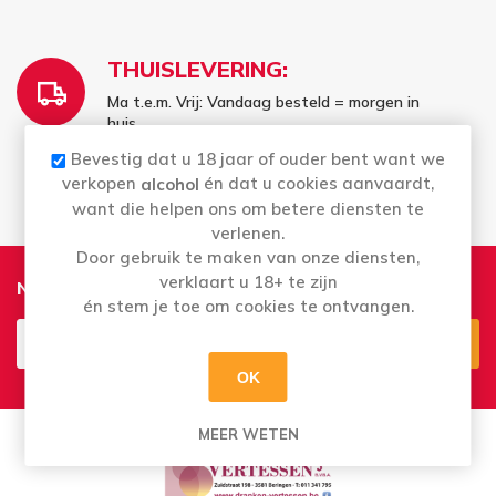
THUISLEVERING:
Ma t.e.m. Vrij: Vandaag besteld = morgen in
huis
Bestellingen in het weekend worden
Bevestig dat u 18 jaar of ouder bent want we
maandag geleverd
verkopen
én dat u cookies aanvaardt,
alcohol
want die helpen ons om betere diensten te
verlenen.
Door gebruik te maken van onze diensten,
verklaart u 18+ te zijn
Nieuwsbrief
én stem je toe om cookies te ontvangen.
OK
Aanmelden
Opzeggen
MEER WETEN