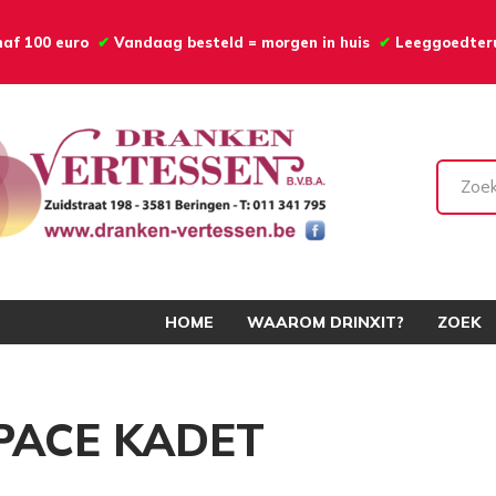
anaf 100 euro
✔
Vandaag besteld = morgen in huis
✔
Leeggoedte
HOME
WAAROM DRINXIT?
ZOEK
PACE KADET