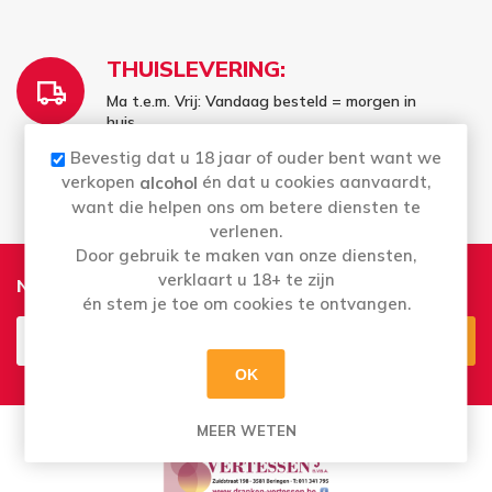
THUISLEVERING:
Ma t.e.m. Vrij: Vandaag besteld = morgen in
huis
Bestellingen in het weekend worden
Bevestig dat u 18 jaar of ouder bent want we
maandag geleverd
verkopen
én dat u cookies aanvaardt,
alcohol
want die helpen ons om betere diensten te
verlenen.
Door gebruik te maken van onze diensten,
verklaart u 18+ te zijn
Nieuwsbrief
én stem je toe om cookies te ontvangen.
OK
Aanmelden
Opzeggen
MEER WETEN