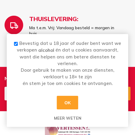
THUISLEVERING:
Ma t.e.m. Vrij: Vandaag besteld = morgen in
huis
Bestellingen in het weekend worden
Bevestig dat u 18 jaar of ouder bent want we
maandag geleverd
verkopen
én dat u cookies aanvaardt,
alcohol
want die helpen ons om betere diensten te
verlenen.
Door gebruik te maken van onze diensten,
verklaart u 18+ te zijn
Nieuwsbrief
én stem je toe om cookies te ontvangen.
OK
Aanmelden
Opzeggen
MEER WETEN