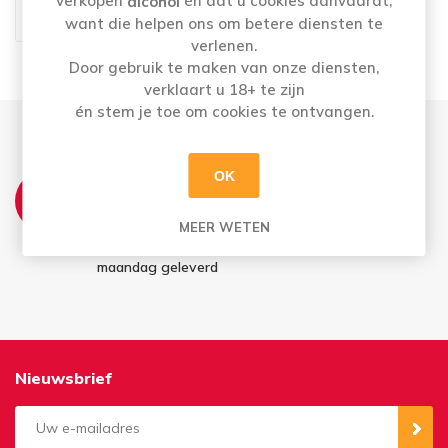
verkopen
én dat u cookies aanvaardt,
alcohol
€18,59
want die helpen ons om betere diensten te
verlenen.
Door gebruik te maken van onze diensten,
verklaart u 18+ te zijn
én stem je toe om cookies te ontvangen.
OK
THUISLEVERING:
Ma t.e.m. Vrij: Vandaag besteld = morgen in
MEER WETEN
huis
Bestellingen in het weekend worden
maandag geleverd
Nieuwsbrief