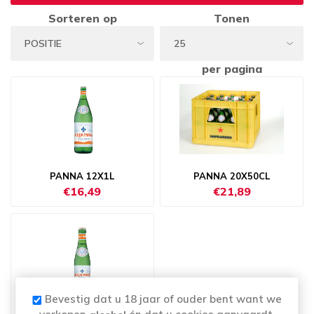
Sorteren op
Tonen
per pagina
PANNA 12X1L
PANNA 20X50CL
€16,49
€21,89
Bevestig dat u 18 jaar of ouder bent want we
PANNA 24X25CL