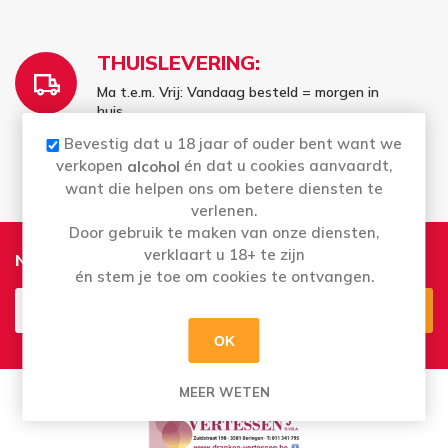
THUISLEVERING:
Ma t.e.m. Vrij: Vandaag besteld = morgen in
huis
Bestellingen in het weekend worden
Bevestig dat u 18 jaar of ouder bent want we
maandag geleverd
verkopen
én dat u cookies aanvaardt,
alcohol
want die helpen ons om betere diensten te
verlenen.
Door gebruik te maken van onze diensten,
verklaart u 18+ te zijn
Nieuwsbrief
én stem je toe om cookies te ontvangen.
OK
Aanmelden
Opzeggen
MEER WETEN