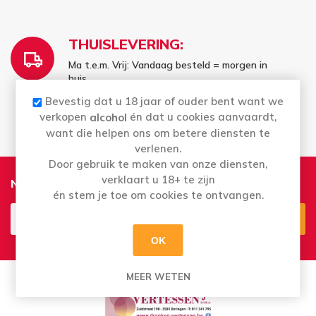
THUISLEVERING:
Ma t.e.m. Vrij: Vandaag besteld = morgen in
huis
Bestellingen in het weekend worden
Bevestig dat u 18 jaar of ouder bent want we
maandag geleverd
verkopen
én dat u cookies aanvaardt,
alcohol
want die helpen ons om betere diensten te
verlenen.
Door gebruik te maken van onze diensten,
verklaart u 18+ te zijn
Nieuwsbrief
én stem je toe om cookies te ontvangen.
OK
Aanmelden
Opzeggen
MEER WETEN