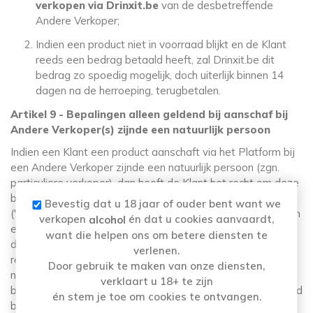
verkopen via Drinxit.be
van de desbetreffende
Andere Verkoper;
Indien een product niet in voorraad blijkt en de Klant
reeds een bedrag betaald heeft, zal Drinxit.be dit
bedrag zo spoedig mogelijk, doch uiterlijk binnen 14
dagen na de herroeping, terugbetalen.
Artikel 9 - Bepalingen alleen geldend bij aanschaf bij
Andere Verkoper(s) zijnde een natuurlijk persoon
Indien een Klant een product aanschaft via het Platform bij
een Andere Verkoper zijnde een natuurlijk persoon (zgn.
particuliere verkoper), dan heeft de Klant het recht om deze
bestelling binnen 14 (veertien) dagen te retourneren
Bevestig dat u 18 jaar of ouder bent want we
('herroepingsrecht'). Ter bevordering van de afhandeling van
verkopen
én dat u cookies aanvaardt,
alcohol
een retourzending zal de klant Drinxit.be, voorafgaand aan
want die helpen ons om betere diensten te
de retourzending en binnen 14 (veertien) dagen, van de
verlenen.
retourzending op de hoogte stellen door een mail te sturen
Door gebruik te maken van onze diensten,
naar info@districo.net. De Klant spant zich in het artikel
verklaart u 18+ te zijn
binnen 24 uur nadat de Klant de retourzending heeft gemeld
én stem je toe om cookies te ontvangen.
bij Drinxit.be, aan de desbetreffende Andere Verkoper te