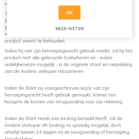
retourneren.
OK
Tijdens deze termijn van 14 (veertien) dagen zal de Klant
zorgvuldig omgaan met het product en de verpakking. Hij
zal het product slechts in die mate uitpakken of gebruiken
MEER WETEN
voor zover dat nodig is om te kunnen beoordelen of hij het
product wenst te behouden.
Indien hij van zijn herroepingsrecht gebruik maakt, zal hij het
product met alle geleverde toebehoren en - indien
redelijkerwijze mogelijk - in de originele staat en verpakking
aan de Andere verkoper retourneren.
Indien de Klant op voorgeschreven wijze van zijn
herroepingsrecht heeft gebruik gemaakt, komen ten
hoogste de kosten van terugzending voor zijn rekening.
Indien de Klant reeds een bedrag betaald heeft, zal de
Andere Verkoper dit bedrag zo spoedig mogelijk, doch
uiterlijk binnen 14 dagen na de terugzending of herroeping,
terugbetalen.