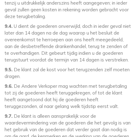
tenzij u uitdrukkelijk anderszins heeft aangegeven; in ieder
geval zullen geen kosten in rekening worden gebracht voor
deze terugbetaling.
9.4.
U dient de goederen onverwijld, doch in ieder geval niet
later dan 14 dagen na de dag waarop u het besluit de
overeenkomst te herroepen aan ons heeft meegedeeld,
aan de desbetreffende drankenhandel, terug te zenden of
te overhandigen. Dit gebeurt tijdig indien u de goederen
terugstuurt voordat de termijn van 14 dagen is verstreken.
9.5.
De klant zal de kost voor het terugzenden zelf moeten
dragen.
9.6.
De Andere Verkoper mag wachten met terugbetaling
tot zij de goederen heeft teruggekregen, of tot de klant
heeft aangetoond dat hij de goederen heeft
teruggezonden, al naar gelang welk tijdstip eerst valt.
9.7.
De klant is alleen aansprakelijk voor de
waardevermindering van de goederen die het gevolg is van
het gebruik van de goederen dat verder gaat dan nodig is
om de aard, de kenmerken en de werking van de goederen