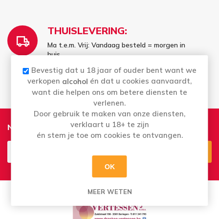
THUISLEVERING:
Ma t.e.m. Vrij: Vandaag besteld = morgen in
huis
Bestellingen in het weekend worden
Bevestig dat u 18 jaar of ouder bent want we
maandag geleverd
verkopen
én dat u cookies aanvaardt,
alcohol
want die helpen ons om betere diensten te
verlenen.
Door gebruik te maken van onze diensten,
verklaart u 18+ te zijn
Nieuwsbrief
én stem je toe om cookies te ontvangen.
OK
Aanmelden
Opzeggen
MEER WETEN