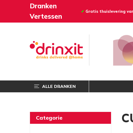
Dranken
✔
Gratis thuislevering v
Vertessen
ALLE DRANKEN
C
Categorie