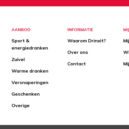
Aanmelden
Opzeggen
AANBOD
INFORMATIE
MI
Sport &
Waarom Drinxit?
Mi
energiedranken
Over ons
Wi
Zuivel
Contact
Mi
Warme dranken
Versnaperingen
Geschenken
Overige