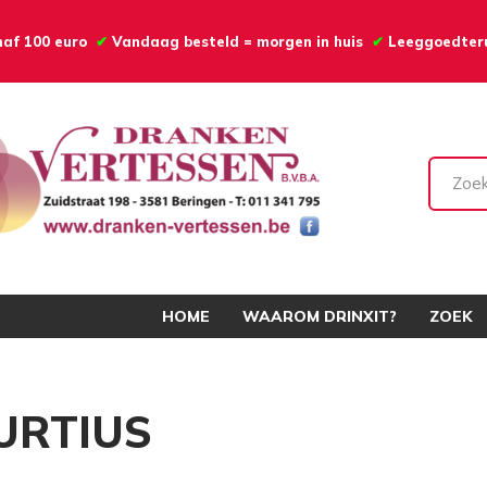
anaf 100 euro
✔
Vandaag besteld = morgen in huis
✔
Leeggoedte
HOME
WAAROM DRINXIT?
ZOEK
URTIUS