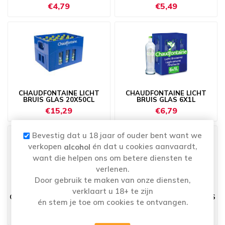
€4,79
€5,49
CHAUDFONTAINE LICHT
CHAUDFONTAINE LICHT
BRUIS GLAS 20X50CL
BRUIS GLAS 6X1L
€15,29
€6,79
Bevestig dat u 18 jaar of ouder bent want we
verkopen
én dat u cookies aanvaardt,
alcohol
want die helpen ons om betere diensten te
verlenen.
Door gebruik te maken van onze diensten,
verklaart u 18+ te zijn
CHAUDFONTAINE PLAT GLAS
CHAUDFONTAINE PLAT GLAS
én stem je toe om cookies te ontvangen.
12X1L
20X50CL
€12,39
€15,29