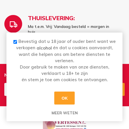
THUISLEVERING:
Ma t.e.m. Vrij: Vandaag besteld = morgen in
huis
Bestellingen in het weekend worden
Bevestig dat u 18 jaar of ouder bent want we
maandag geleverd
verkopen
én dat u cookies aanvaardt,
alcohol
want die helpen ons om betere diensten te
verlenen.
Door gebruik te maken van onze diensten,
verklaart u 18+ te zijn
Nieuwsbrief
én stem je toe om cookies te ontvangen.
OK
Aanmelden
Opzeggen
MEER WETEN