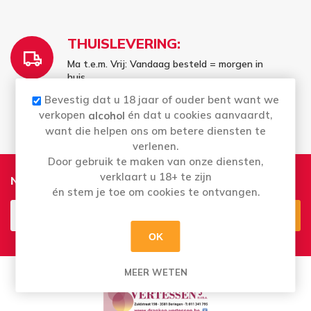
THUISLEVERING:
Ma t.e.m. Vrij: Vandaag besteld = morgen in
huis
Bestellingen in het weekend worden
Bevestig dat u 18 jaar of ouder bent want we
maandag geleverd
verkopen
én dat u cookies aanvaardt,
alcohol
want die helpen ons om betere diensten te
verlenen.
Door gebruik te maken van onze diensten,
verklaart u 18+ te zijn
Nieuwsbrief
én stem je toe om cookies te ontvangen.
OK
Aanmelden
Opzeggen
MEER WETEN