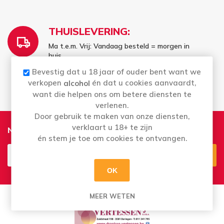
THUISLEVERING:
Ma t.e.m. Vrij: Vandaag besteld = morgen in
huis
Bestellingen in het weekend worden
Bevestig dat u 18 jaar of ouder bent want we
maandag geleverd
verkopen
én dat u cookies aanvaardt,
alcohol
want die helpen ons om betere diensten te
verlenen.
Door gebruik te maken van onze diensten,
verklaart u 18+ te zijn
Nieuwsbrief
én stem je toe om cookies te ontvangen.
OK
Aanmelden
Opzeggen
MEER WETEN