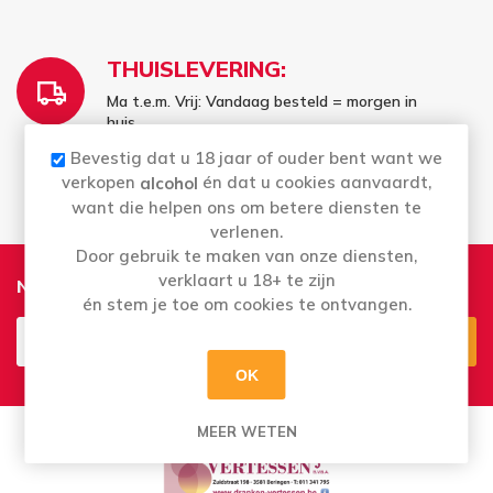
THUISLEVERING:
Ma t.e.m. Vrij: Vandaag besteld = morgen in
huis
Bestellingen in het weekend worden
Bevestig dat u 18 jaar of ouder bent want we
maandag geleverd
verkopen
én dat u cookies aanvaardt,
alcohol
want die helpen ons om betere diensten te
verlenen.
Door gebruik te maken van onze diensten,
verklaart u 18+ te zijn
Nieuwsbrief
én stem je toe om cookies te ontvangen.
OK
Aanmelden
Opzeggen
MEER WETEN